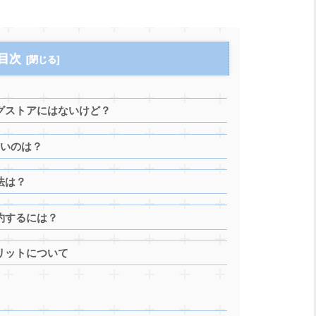
目次
グストアにはないけど？
安いのは？
法は？
約するには？
リットについて