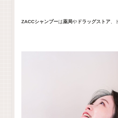
ZACCシャンプー
は
薬局
や
ドラッグストア
、