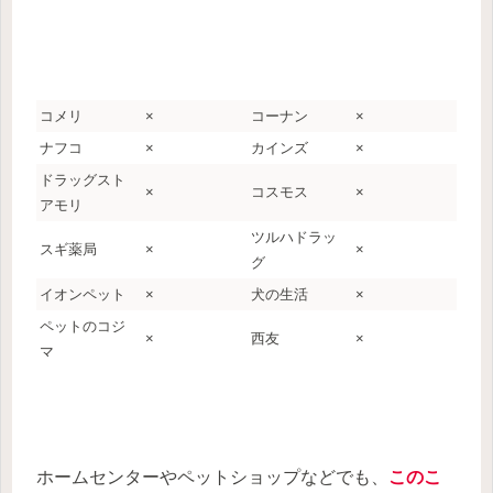
コメリ
×
コーナン
×
ナフコ
×
カインズ
×
ドラッグスト
×
コスモス
×
アモリ
ツルハドラッ
スギ薬局
×
×
グ
イオンペット
×
犬の生活
×
ペットのコジ
×
西友
×
マ
ホームセンターやペットショップなどでも、
このこ